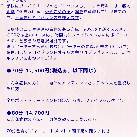
ンド
します。
手技はリンパドナージュ
でデトックスし、コリや痛みには、
筋肉
組織
に働きかける、
やや強めの圧
と
経絡
を意識して行いますの
で、
不調を和らげバランスを整えます
。
※
身体のコリや痛みの自覚のある方は、
90
分以上がオススメ。
※90
分以上のコースは、時間内にフェイシャルまたはボディの
みの、どちらかを選択可能です。
※
リピーターさん割引あり
(
リピーターの定義
:
再来店
30
日以内
)
※
使用したアロマブレンドオイルの余りはプレゼントします。セ
ルフケアにお使いください。
●70
分
12,500
円(税込み、以下同じ）
こんな症状の方に……身体のメンテナンスとリラックスを重視し
たい方
全身ボディトリートメント
(
頭皮、お腹、フェイシャルケアなし
)
●80
分
14,700
円
こんな症状の方に……身体が硬くコリがある方
70
分全身ボディトリートメント
＋
簡単足の踵ケア付き