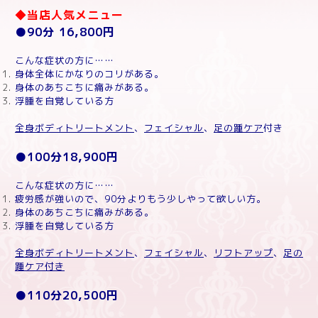
◆
当店人気メニュー
●
90
分
16,800
円
こんな症状の方に……
身体全体にかなりのコリがある。
身体のあちこちに痛みがある。
浮腫を自覚している方
全身ボディトリートメント
、
フェイシャル
、
足の踵ケア
付き
●100
分
18,900
円
こんな症状の方に……
疲労感が強いので、
90
分よりもう少しやって欲しい方。
身体のあちこちに痛みがある。
浮腫を自覚している方
全身ボディトリートメント
、
フェイシャル
、
リフトアップ
、
足の
踵ケア付き
●110
分
20,500
円