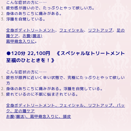
こんな症状の方に……
疲労感が強いので、たっぷりとやって欲しい方。
身体のあちこちに痛みがある。
浮腫を自覚している。
全身ボディトリートメント
、
フェイシャル
、
リフトアップ
、
足の
踵ケア
、
お腹
(
腸活
)
肩甲骨念入りに
。
●120
分
22,100
円 《スペシャルなトリートメント
至福のひとときを！》
こんな症状の方に……
疲労が限界に近いく辛い状態で、究極にたっぷりとやって欲しい
方
身体のあちこちに痛みがある。浮腫を自覚している。
疲れているのに不眠に悩まされている。
全身ボディトリートメント、フェイシャル、リフトアップ、パッ
ク、足の踵ケア
お腹
(
腸活
)
、肩甲骨念入りに、頭皮