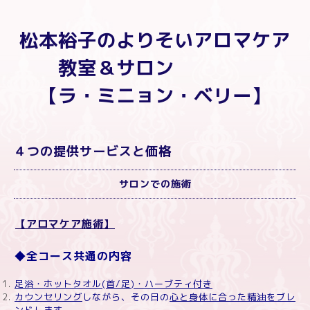
松本裕子のよりそいアロマケア
教室＆サロン
【ラ・ミニョン・ベリー】
４つの提供サービスと価格
サロンでの施術
【アロマケア施術】
◆全コース共通の内容
足浴・ホットタオル
(
首
/
足
)
・ハーブティ付き
カウンセリング
しながら、その日の
心と身体に合った精油をブレ