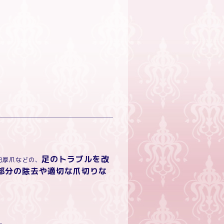
ロン
足のトラブルを改
肥厚爪などの、
部分の除去や適切な爪切りな