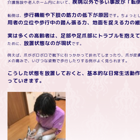
疾病以外で多い事故が「転
介護施設や老人ホーム内において、
歩行機能や下肢の筋力の低下が原因
転倒は、
です。ちょっと
用者の立位や歩行中の踏ん張る力、地面を捉える力の
実は多くの高齢者は、足部や足爪部にトラブルを抱え
放置状態なのが現状
ために、
です。
例えば、爪がボロボロで靴下に引っかかって折れてしまったり、爪が皮
メの痛みで、いびつな姿勢で歩行したりする例がよく見られます。
こうした状態を放置しておくと、基本的な日常生活動
っていきます。