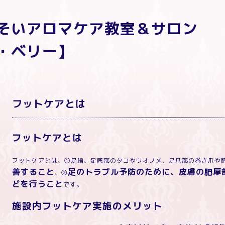
りそいアロマケア教室＆サ
・ベリー】
フットケアとは
フットケアとは
フットケアとは、①足指、足底部のタコやウオノメ、足爪部の巻き爪や
善すること
足のトラブル予防のために
、皮膚の肥厚
、②
どを行うこと
です。
施設内フットケア実施のメリット