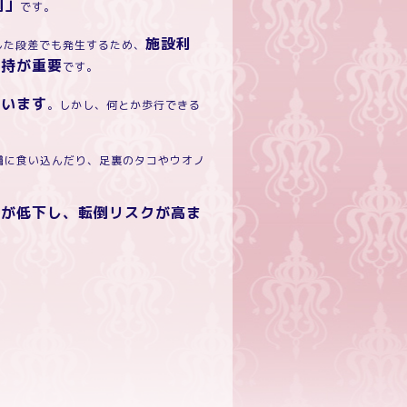
倒」
です。
施設利
した段差でも発生するため、
維持が重要
です。
ています
。しかし、何とか歩行できる
膚に食い込んだり、足裏のタコやウオノ
作が低下し、転倒リスクが高ま